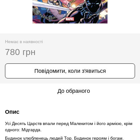
Немає в наявності
780 грн
Повідомити, коли з'явиться
До обраного
Опис
Усi Десять Царств впали перед Малекитом і його армією, крім
одного: Мiдгарда.
Будинок улюбленець людей Тор. Будинок героям і богам.