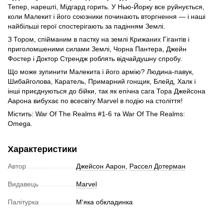
Тепер, нарешті, Мiдгард горить. У Нью-Йорку все руйнується,
коли Малекит і його союзники починають вторгнення — і наші
найбільші герої спостерігають за падінням Землі.
З Тором, спійманим в пастку на землі Крижаних Гігантів і
приголомшеними силами Землі, Чорна Пантера, Джейн
Фостер і Доктор Стрендж роблять відчайдушну спробу.
Що може зупинити Малекита і його армію? Людина-павук,
Шибайголова, Каратель, Примарний гонщик, Блейд, Халк і
інші приєднуються до бійки, так як епічна сага Тора Джейсона
Аарона вибухає по всесвіту Marvel в подію на століття!
Містить: War Of The Realms #1-6 та War Of The Realms:
Omega.
Характеристики
Автор
Джейсон Аарон
,
Рассел Дотерман
Видавець
Marvel
Палітурка
М'яка обкладинка