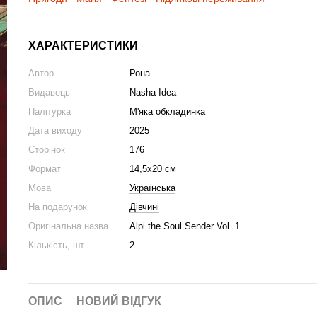
ХАРАКТЕРИСТИКИ
Автор
Рона
Видавець
Nasha Idea
Палітурка
М'яка обкладинка
Дата виходу
2025
Сторінок
176
Формат
14,5x20 см
Мова
Українська
На подарунок
Дівчині
Оригінальна назва
Alpi the Soul Sender Vol. 1
Кількість, шт
2
ОПИС
НОВИЙ ВІДГУК