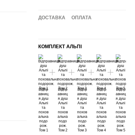
ДОСТАВКА
ОПЛАТА
КОМПЛЕКТ АЛЬПІ
Відпр
Відпр
Відпр
Відпр
Відпр
авниц
авниц
авниц
авниц
авниц
я душ
я душ
я душ
я душ
я душ
Альпі
Альпі
Альпі
Альпі
Альпі
та
та
та
та
та
похов
похов
похов
похов
похов
альна
альна
альна
альна
альна
подо
подо
подо
подо
подо
рож.
рож.
рож.
рож.
рож.
Том 1
Том 2
Том 3
Том 4
Том 5