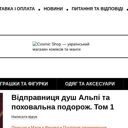
АВКА І ОПЛАТА
НОВИНИ
ПИТАННЯ ТА ВІДПОВІДІ
ІГРАШКИ ТА ФІГУРКИ
ОДЯГ ТА АКСЕСУАРИ
Відправниця душ Альпі та
поховальна подорож. Том 1
Написати відгук
Пригоди • Магія • Фентезі • Підліткові переживання