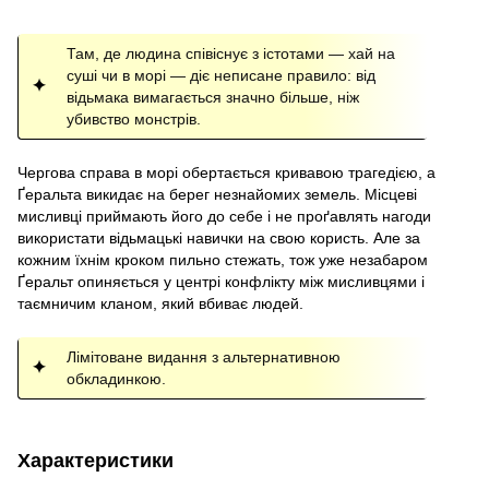
Там, де людина співіснує з істотами — хай на
суші чи в морі — діє неписане правило: від
відьмака вимагається значно більше, ніж
убивство монстрів.
Чергова справа в морі обертається кривавою трагедією, а
Ґеральта викидає на берег незнайомих земель. Місцеві
мисливці приймають його до себе і не проґавлять нагоди
використати відьмацькі навички на свою користь. Але за
кожним їхнім кроком пильно стежать, тож уже незабаром
Ґеральт опиняється у центрі конфлікту між мисливцями і
таємничим кланом, який вбиває людей.
Лімітоване видання з альтернативною
обкладинкою.
Характеристики