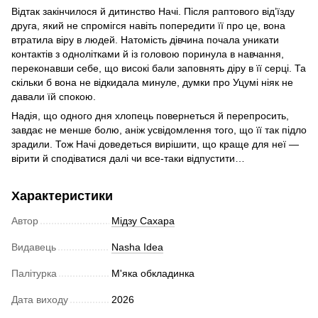
Відтак закінчилося й дитинство Начі. Після раптового від’їзду
друга, який не спромігся навіть попередити її про це, вона
втратила віру в людей. Натомість дівчина почала уникати
контактів з однолітками й із головою поринула в навчання,
переконавши себе, що високі бали заповнять діру в її серці. Та
скільки б вона не відкидала минуле, думки про Уцумі ніяк не
давали їй спокою.
Надія, що одного дня хлопець повернеться й перепросить,
завдає не менше болю, аніж усвідомлення того, що її так підло
зрадили. Тож Начі доведеться вирішити, що краще для неї —
вірити й сподіватися далі чи все-таки відпустити…
Характеристики
Автор
Мідзу Сахара
Видавець
Nasha Idea
Палітурка
М'яка обкладинка
Дата виходу
2026