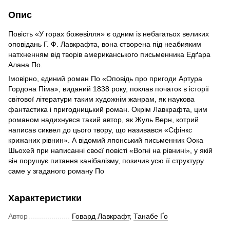
Опис
Повість «У горах божевілля» є одним із небагатьох великих
оповідань Г. Ф. Лавкрафта, вона створена під неабияким
натхненням від творів американського письменника Едґара
Алана По.
Імовірно, єдиний роман По «Оповідь про пригоди Артура
Гордона Піма», виданий 1838 року, поклав початок в історії
світової літератури таким художнім жанрам, як наукова
фантастика і пригодницький роман. Окрім Лавкрафта, цим
романом надихнувся такий автор, як Жуль Верн, котрий
написав сиквел до цього твору, що називався «Сфінкс
крижаних рівнин». А відомий японський письменник Оока
Шьохей при написанні своєї повісті «Вогні на рівнині», у якій
він порушує питання канібалізму, позичив усю її структуру
саме у згаданого роману По
Характеристики
Автор
Говард Лавкрафт
,
Танабе Ґо