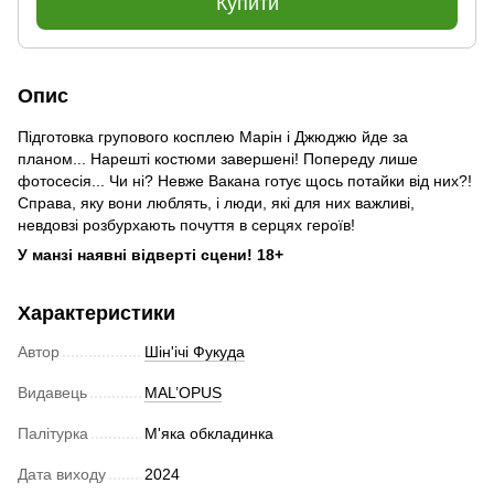
Купити
Опис
Підготовка групового косплею Марін і Джюджю йде за
планом... Нарешті костюми завершені! Попереду лише
фотосесія... Чи ні? Невже Вакана готує щось потайки від них?!
Справа, яку вони люблять, і люди, які для них важливі,
невдовзі розбурхають почуття в серцях героїв!
У манзі наявні відверті сцени! 18+
Характеристики
Автор
Шін'ічі Фукуда
Видавець
MAL’OPUS
Палітурка
М'яка обкладинка
Дата виходу
2024