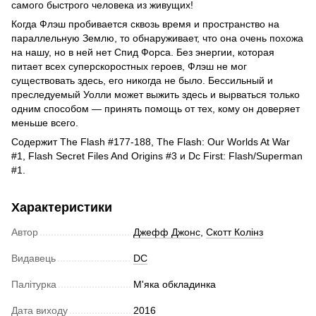
самого быстрого человека из живущих!
Когда Флэш пробивается сквозь время и пространство на
параллельную Землю, то обнаруживает, что она очень похожа
на нашу, но в ней нет Спид Форса. Без энергии, которая
питает всех суперскоростных героев, Флэш не мог
существовать здесь, его никогда не было. Бессильный и
преследуемый Уолли может выжить здесь и вырваться только
одним способом — принять помощь от тех, кому он доверяет
меньше всего.
Содержит The Flash #177-188, The Flash: Our Worlds At War
#1, Flash Secret Files And Origins #3 и Dc First: Flash/Superman
#1.
Характеристики
Автор
Джефф Джонс
,
Скотт Колінз
Видавець
DC
Палітурка
М'яка обкладинка
Дата виходу
2016