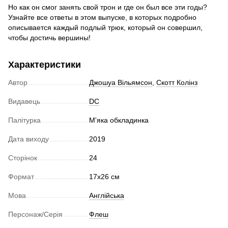
Но как он смог занять свой трон и где он был все эти годы?
Узнайте все ответы в этом выпуске, в которых подробно
описывается каждый подлый трюк, который он совершил,
чтобы достичь вершины!
Характеристики
Автор
Джошуа Вільямсон
,
Скотт Колінз
Видавець
DC
Палітурка
М'яка обкладинка
Дата виходу
2019
Сторінок
24
Формат
17х26 см
Мова
Англійська
Персонаж/Серія
Флеш