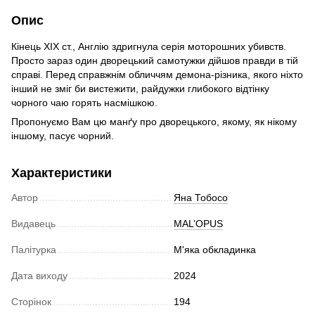
Опис
Кінець ХІХ ст., Англію здригнула серія моторошних убивств.
Просто зараз один дворецький самотужки дійшов правди в тій
справі. Перед справжнім обличчям демона-різника, якого ніхто
інший не зміг би вистежити, райдужки глибокого відтінку
чорного чаю горять насмішкою.
Пропонуємо Вам цю манґу про дворецького, якому, як нікому
іншому, пасує чорний.
Характеристики
Автор
Яна Тобосо
Видавець
MAL’OPUS
Палітурка
М'яка обкладинка
Дата виходу
2024
Сторінок
194