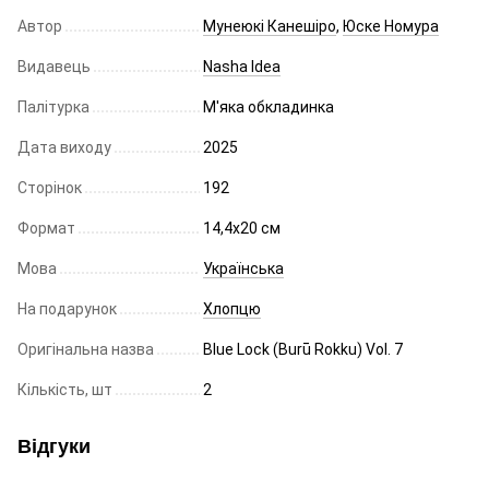
Автор
Мунеюкі Канешіро
,
Юске Номура
Видавець
Nasha Idea
Палітурка
М'яка обкладинка
Дата виходу
2025
Сторінок
192
Формат
14,4x20 cм
Мова
Українська
На подарунок
Хлопцю
Оригінальна назва
Blue Lock (Burū Rokku) Vol. 7
Кількість, шт
2
Відгуки