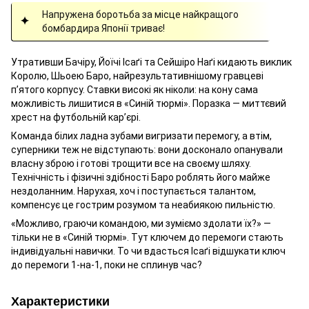
Напружена боротьба за місце найкращого
бомбардира Японії триває!
Утративши Бачіру, Йоїчі Ісаґі та Сейшіро Наґі кидають виклик
Королю, Шьоею Баро, найрезультативнішому гравцеві
п’ятого корпусу. Ставки високі як ніколи: на кону сама
можливість лишитися в «Синій тюрмі». Поразка — миттєвий
хрест на футбольній кар’єрі.
Команда білих ладна зубами вигризати перемогу, а втім,
суперники теж не відступають: вони досконало опанували
власну зброю і готові трощити все на своєму шляху.
Технічність і фізичні здібності Баро роблять його майже
нездоланним. Нарухая, хоч і поступається талантом,
компенсує це гострим розумом та неабиякою пильністю.
«Можливо, граючи командою, ми зуміємо здолати їх?» —
тільки не в «Синій тюрмі». Тут ключем до перемоги стають
індивідуальні навички. То чи вдасться Ісаґі відшукати ключ
до перемоги 1-на-1, поки не сплинув час?
Характеристики