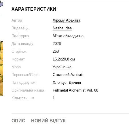
ХАРАКТЕРИСТИКИ
Автор
Хірому Аракава
Видавець
Nasha Idea
Палітурка
М'яка обкладинка
Дата виходу
2026
Сторінок
268
Формат
15,2x20,8 cм
Мова
Українська
Персонаж/Серія
Сталевий Алхімік
На подарунок
Хлопцю
,
Дівчині
Оригінальна назва
Fullmetal Alchemist Vol. 08
Кількість, шт
1
ОПИС
НОВИЙ ВІДГУК