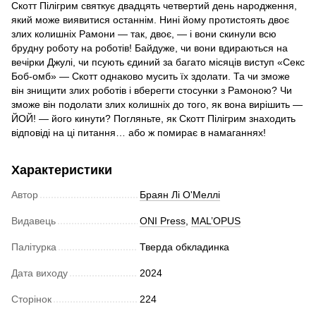
Скотт Пілігрим святкує двадцять четвертий день народження,
який може виявитися останнім. Нині йому протистоять двоє
злих колишніх Рамони — так, двоє, — і вони скинули всю
брудну роботу на роботів! Байдуже, чи вони вдираються на
вечірки Джулі, чи псують єдиний за багато місяців виступ «Секс
Боб-омб» — Скотт однаково мусить їх здолати. Та чи зможе
він знищити злих роботів і вберегти стосунки з Рамоною? Чи
зможе він подолати злих колишніх до того, як вона вирішить —
ЙОЙ! — його кинути? Погляньте, як Скотт Пілігрим знаходить
відповіді на ці питання… або ж помирає в намаганнях!
Характеристики
Автор
Браян Лі О'Меллі
Видавець
ONI Press
,
MAL’OPUS
Палітурка
Тверда обкладинка
Дата виходу
2024
Сторінок
224