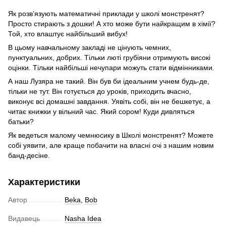
Як розв’язують математичні приклади у школі монстренят?
Просто стирають з дошки! А хто може бути найкращим в хімії?
Той, хто влаштує найбільший вибух!
В цьому навчальному закладі не цінують чемних,
пунктуальних, добрих. Тільки люті грубіяни отримують високі
оцінки. Тільки найбільші нечупари можуть стати відмінниками.
А наш Лузяра не такий. Він був би ідеальним учнем будь-де,
тільки не тут. Він готується до уроків, приходить вчасно,
виконує всі домашні завдання. Уявіть собі, він не бешкетує, а
читає книжки у вільний час. Який сором! Куди дивляться
батьки?
Як ведеться малому чемнюсику в Школі монстренят? Можете
собі уявити, але краще побачити на власні очі з нашим новим
банд-десіне.
Характеристики
Автор
Beka
,
Bob
Видавець
Nasha Idea