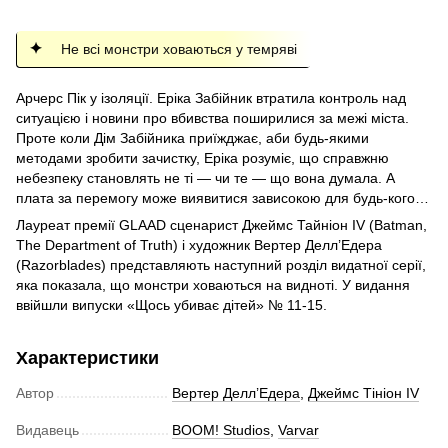
Не всі монстри ховаються у темряві
Арчерс Пік у ізоляції. Еріка Забійник втратила контроль над
ситуацією і новини про вбивства поширилися за межі міста.
Проте коли Дім Забійника приїжджає, аби будь-якими
методами зробити зачистку, Еріка розуміє, що справжню
небезпеку становлять не ті — чи те — що вона думала. А
плата за перемогу може виявитися зависокою для будь-кого…
Лауреат премії GLAAD сценарист Джеймс Тайніон IV (Batman,
The Department of Truth) і художник Вертер Делл’Едера
(Razorblades) представляють наступний розділ видатної серії,
яка показала, що монстри ховаються на видноті. У видання
ввійшли випуски «Щось убиває дітей» № 11-15.
Характеристики
Автор
Вертер Делл’Едера
,
Джеймс Тініон IV
Видавець
BOOM! Studios
,
Varvar