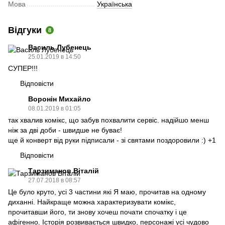
Мова
Українська
Відгуки
8
Василь Лубенець
25.01.2019 в 14:50
СУПЕР!!!
Відповісти
Воронін Михайло
08.01.2019 в 01:05
так хвалив комікс, що забув похвалити сервіс. надійшо менш
ніж за дві доби - швидше не буває!
ще й конверт від руки підписали - зі святами поздоровили :) +1
Відповісти
Тарзиманов Віталій
27.07.2018 в 08:57
Це було круто, усі 3 частини які Я маю, прочитав на одному
диханні. Найкраще можна характеризувати комікс,
прочитавши його, ти знову хочеш почати спочатку і це
афігенно. Історія розвивається швидко, персонажі усі чудово