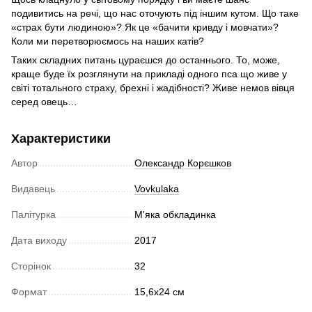
подивитись на речі, що нас оточують під іншим кутом. Що таке
«страх бути людиною»? Як це «бачити кривду і мовчати»?
Коли ми перетворюємось на наших катів?
Таких складних питань цураєшся до останнього. То, може,
краще буде їх розглянути на прикладі одного пса що живе у
світі тотального страху, брехні і жадібності? Живе немов вівця
серед овець…
Характеристики
Автор
Олександр Корєшков
Видавець
Vovkulaka
Палітурка
М'яка обкладинка
Дата виходу
2017
Сторінок
32
Формат
15,6х24 см