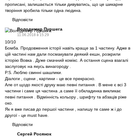
прописані, залишається тільки дивуватись, що це шикарне
творіння зробила тільки одна людина.
Відповісти
Володимир Пуршега
11.06.2018 в 15:29
10/10
Бомба. Продовження історії навіть краще за 1 частину. Адже в
цій частині нам дали посмакувати деякий екшн, розкрили
історію Вовка . Дуже смачний комікс. А остання сцена взагалі
заслуговує на якусь винагороду .
P.S. Люблю свинні шашлики.
Діалоги , сцени , картини - це все прекрасно.
Але от щодо якості друку маю певні питання . В мене є всі 3
частини і саме ця частина ,а саме її обкладинка викликає
певні питання . Відмінність кольору , шрифту та абзаців ріже
око.
Як я вже писав до першої частини , напишу те саме ж і до
другої - це must have.
Відповісти
Сергей Росянок