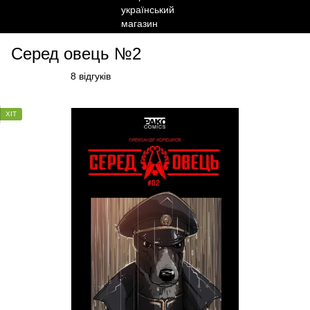
Серед овець №2
8 відгуків
ХІТ