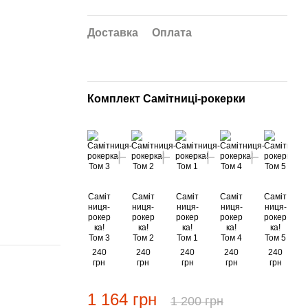
Доставка
Оплата
Комплект Самітниці-рокерки
Саміт
Саміт
Саміт
Саміт
Саміт
ниця-
ниця-
ниця-
ниця-
ниця-
рокер
рокер
рокер
рокер
рокер
ка!
ка!
ка!
ка!
ка!
Том 3
Том 2
Том 1
Том 4
Том 5
240
240
240
240
240
грн
грн
грн
грн
грн
1 164 грн
1 200 грн