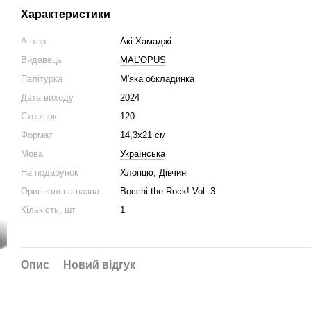
Характеристики
Автор
Акі Хамаджі
Видавець
MAL’OPUS
Палітурка
М'яка обкладинка
Дата виходу
2024
Сторінок
120
Формат
14,3x21 cм
Мова
Українська
На подарунок
Хлопцю
,
Дівчині
Оригінальна назва
Bocchi the Rock! Vol. 3
Кількість, шт
1
Опис
Новий відгук