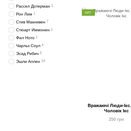
1
Рассел Дотерман
ХИТ
1
Рон Лим
7
Стив Макнивен
1
Стюарт Иммонен
1
Фил Ното
4
Чарльз Соул
5
Эсад Рибич
16
Эшли Аллен
Вражаючі Люди-Ікс.
Чоловік Ікс
250 грн