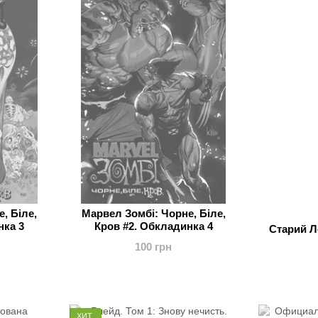
, Біле,
Марвел Зомбі: Чорне, Біле,
нка 3
Кров #2. Обкладинка 4
Старий Ло
100 грн
ХИТ