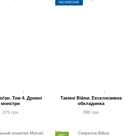
ЭКСКЛЮЗИВ
1
2
ґан. Том 4. Древні
Таємні Війни. Ексклюзивна
монстри
обкладинка
275 грн
990 грн
ХИТ