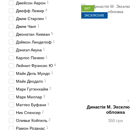
1
Джейсон Аарон
ХИТ
4
Джефф Лемир
ЭКСКЛЮЗИВ
1
Джим Старлин
1
Джим Чанг
5
Джонатан Хикман
1
Дэймон Линделоф
1
Дэниэл Акуна
1
Карлос Пачеко
4
Лейнил Фрэнсис Ю
1
Майк Дель Мундо
1
Майк Деодато
2
Марк Гуггенхайм
3
Марк Миллар
4
1
Маттео Буфани
Династія М. Эксклю
обложка
2
Ник Спенсер
2
Оливье Койпель
350 грн
1
Рамон Розанас