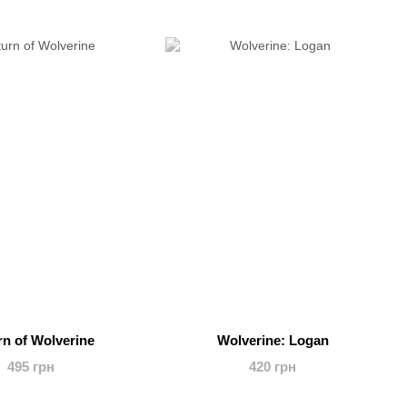
rn of Wolverine
Wolverine: Logan
495 грн
420 грн