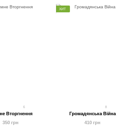
ХИТ
6
8
не Вторгнення
Громадянська Війна
350 грн
410 грн