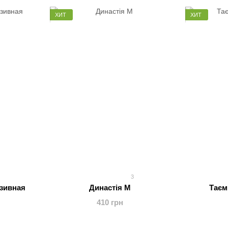
ХИТ
ХИТ
3
зивная
Династія М
Таєм
410 грн