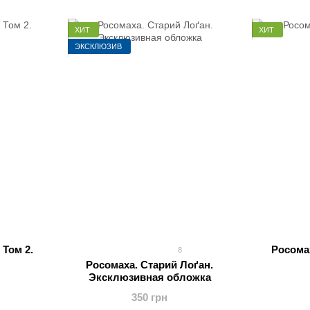
ХИТ
ХИТ
ЭКСКЛЮЗИВ
 Том 2.
Росома
8
Росомаха. Старий Лоґан.
Эксклюзивная обложка
350 грн