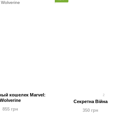
ый кошелек Marvel:
2
Wolverine
Секретна Війна
855 грн
350 грн