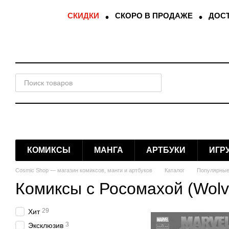
Перейти к основному контенту
СКИДКИ
СКОРО В ПРОДАЖЕ
ДОСТ
КОМИКСЫ
МАНГА
АРТБУКИ
ИГР
Cosmic Shop — магазин комиксов, манги и артбуков
Каталог
Популярные
Комиксы с Росомахой (Wolv
29
Хит
3
Эксклюзив