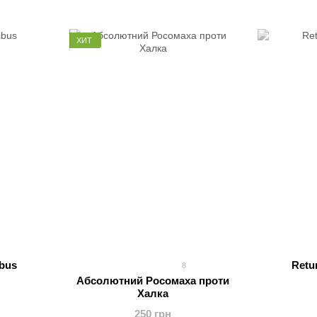
ХИТ
ibus
Retu
8
Абсолютний Росомаха проти
Халка
250 грн