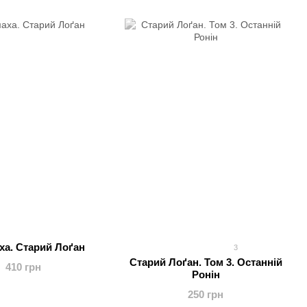
ха. Старий Лоґан
3
Старий Лоґан. Том 3. Останній
410 грн
Ронін
250 грн