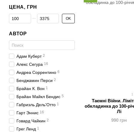
ЦЕНА, ГРН
От Цена, грн
До Цена, грн
OK
АВТОР
2
Адам Куберт
16
Алекс Сегура
6
Андреа Соррентино
2
Бенджамин Перси
1
Брайан К. Вон
1
5
Брайан Майкл Бендис
Таємні Війни. Лімі
1
Габриэль Дель'Отто
обкладинка до 100-рі
Лі
16
Гарт Эннис
990 грн
2
Говард Чайкин
1
Грег Ленд