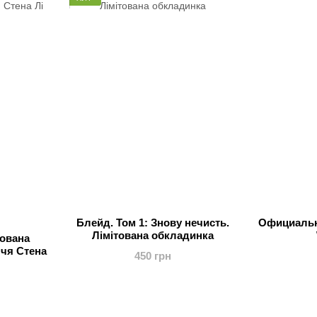
Блейд. Том 1: Знову нечисть.
Официальн
Лімітована обкладинка
тована
ччя Стена
450 грн