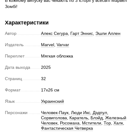
В кожному випуску вас чекають по 3 історії у всесвіті Марвел
Зомбі!
Характеристики
Автор
Алекс Сегура
,
Гарт Эннис
,
Эшли Аллен
Издатель
Marvel
,
Varvar
Переплет
Мягкая обложка
Дата выхода
2025
Страниц
32
Формат
17x26 см
Язык
Украинский
Персонажи
Человек-Паук
,
Люди Икс
,
Дэдпул
,
Сорвиголова
,
Каратель
,
Блэйд
,
Железный
Человек
,
Росомаха
,
Мстители
,
Тор
,
Халк
,
Фантастическая Четверка