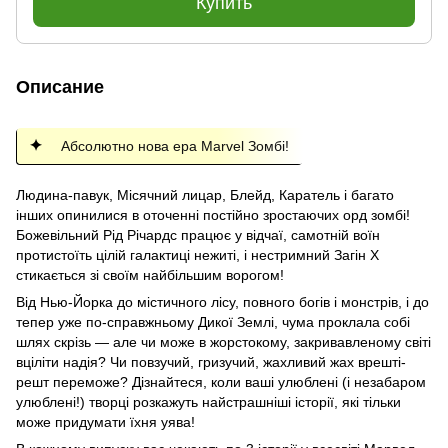
Купить
Описание
Абсолютно нова ера Marvel Зомбі!
Людина-павук, Місячний лицар, Блейд, Каратель і багато
інших опинилися в оточенні постійно зростаючих орд зомбі!
Божевільний Рід Річардс працює у відчаї, самотній воїн
протистоїть цілій галактиці нежиті, і нестримний Загін Х
стикається зі своїм найбільшим ворогом!
Від Нью-Йорка до містичного лісу, повного богів і монстрів, і до
тепер уже по-справжньому Дикої Землі, чума проклала собі
шлях скрізь — але чи може в жорстокому, закривавленому світі
вціліти надія? Чи повзучий, гризучий, жахливий жах врешті-
решт переможе? Дізнайтеся, коли ваші улюблені (і незабаром
улюблені!) творці розкажуть найстрашніші історії, які тільки
може придумати їхня уява!