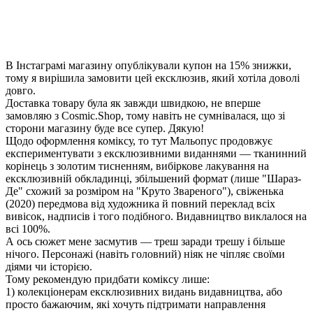
В Інстаграмі магазину опублікували купон на 15% знижки,
тому я вирішила замовити цей ексклюзив, який хотіла доволі
довго.
Доставка товару була як завжди швидкою, не вперше
замовляю з Cosmic.Shop, тому навіть не сумнівалася, що зі
сторони магазину буде все супер. Дякую!
Щодо оформлення коміксу, то тут Мальопус продовжує
експериментувати з ексклюзивними виданнями — тканинний
корінець з золотим тисненням, вибіркове лакування на
ексклюзивній обкладинці, збільшений формат (лише "Шараз-
Де" схожий за розміром на "Круто Звареного"), свіженька
(2020) передмова від художника й повний переклад всіх
вивісок, надписів і того подібного. Видавництво виклалося на
всі 100%.
А ось сюжет мене засмутив — треш заради трешу і більше
нічого. Персонажі (навіть головний) ніяк не чіпляє своїми
діями чи історією.
Тому рекомендую придбати коміксу лише:
1) колекціонерам ексклюзивних видань видавництва, або
просто бажаючим, які хочуть підтримати направлення