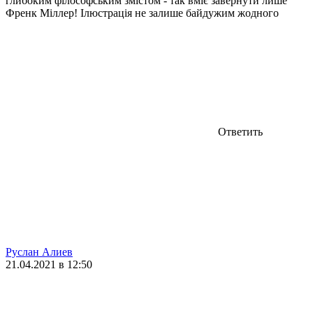
глибоким філософським змістом - так вміє завернути лише
Френк Міллер! Ілюстрація не залише байдужим жодного
Ответить
Руслан Алиев
21.04.2021 в 12:50