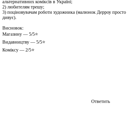
альтернативних коміксів в Україні;
2) любителям трешу;
3) поціновувачам роботи художника (малюнок Дерроу просто
дивує).
Висновок:
Магазину — 5/5⭐
Видавництву — 5/5⭐
Коміксу — 2/5⭐
Ответить