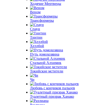
Ходячие Мертвецы
Веном
Трансформеры
Спаун
Тинтин
Хеллбой
Путь домохозяина
Стальной Алхимик
Токийские мстители
Чи
Любовь с кончиков пальцев
Туалетный призрак Ханако
Раэлиана