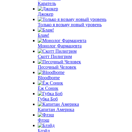
Каратель
Джокер
Только я возьму новый уровень
Блам!
Монолог Фармацевта
Скотт Пилигрим
Песочный Человек
Bloodborne
Ёж Соник
Губка Боб
Капитан Америка
Флэш
Блэйд