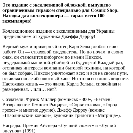
Это издание с эксклюзивной обложкой, выпущено
ограниченным тиражом специально для Cosmic Shop.
Находка для коллекционера — тираж всего 100
экземпляров!
Коллекционное издание с эксклюзивным для Украины
предисловием от художника Джеффа Дэрроу!
Верный муж и примерный отец Карл Зельц любит свою
работу. Он — страховой следователь. Но по ночам, в своих
снах, он становится киборгом по имени Никсон,
неудержимой машиной-убийцей из будущего! Каждый раз,
отстаивая интересы компании бытовой техники, на которой
он был собран, Никсон уничтожает всех и вся на своем пути,
оставляя после абсолютный хаос. Но это всего лишь видение.
Настоящая жизнь — это жизнь Карла Зельца, спокойная и
размеренная… или… нет?!
Cоздатели: Фрэнк Миллер (комиксы: «300», «Бэтмен:
Возвращение Темного Рыцаря», «Сорвиголова», «Город
грехов» и многие другие), Джефф Дэрроу (комикс
«Шаолиньский ковбой», художник трилогии «Матрица»).
Награды: Премия Айснера «Лучший сюжет» и «Луший
рисунок» (1991).