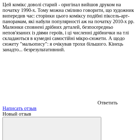
Цей комікс доволі старий - оригінал вийшов друком на
початку 1990-х. Тому можна сміливо говорити, що художник
випередив час: сторінки цього коміксу подібні піксель-арт-
панорамам, які набули популярності аж на початку 2010-х рр.
Малюнки сповнені дрібних деталей, безпосередньо
непов'язаних із діями героїв, і ці численні дрібнички на тлі
складаються в кумедні самостійні мікро-сюжети. А щодо
сюжету "мальопису": я очікував трохи більшого. Кінець
занадто... безрезультативний.
Ответить
Написать отзыв
Новый отзыв