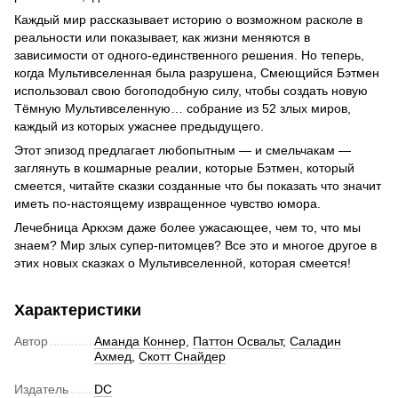
Каждый мир рассказывает историю о возможном расколе в
реальности или показывает, как жизни меняются в
зависимости от одного-единственного решения. Но теперь,
когда Мультивселенная была разрушена, Смеющийся Бэтмен
использовал свою богоподобную силу, чтобы создать новую
Тёмную Мультивселенную… собрание из 52 злых миров,
каждый из которых ужаснее предыдущего.
Этот эпизод предлагает любопытным — и смельчакам —
заглянуть в кошмарные реалии, которые Бэтмен, который
смеется, читайте сказки созданные что бы показать что значит
иметь по-настоящему извращенное чувство юмора.
Лечебница Аркхэм даже более ужасающее, чем то, что мы
знаем? Мир злых супер-питомцев? Все это и многое другое в
этих новых сказках о Мультивселенной, которая смеется!
Характеристики
Автор
Аманда Коннер
,
Паттон Освальт
,
Саладин
Ахмед
,
Скотт Снайдер
Издатель
DC