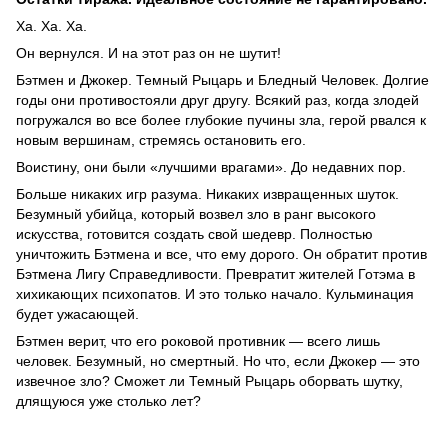
Ха. Ха. Ха.
Он вернулся. И на этот раз он не шутит!
Бэтмен и Джокер. Темный Рыцарь и Бледный Человек. Долгие
годы они противостояли друг другу. Всякий раз, когда злодей
погружался во все более глубокие пучины зла, герой рвался к
новым вершинам, стремясь остановить его.
Воистину, они были «лучшими врагами». До недавних пор.
Больше никаких игр разума. Никаких извращенных шуток.
Безумный убийца, который возвел зло в ранг высокого
искусства, готовится создать свой шедевр. Полностью
уничтожить Бэтмена и все, что ему дорого. Он обратит против
Бэтмена Лигу Справедливости. Превратит жителей Готэма в
хихикающих психопатов. И это только начало. Кульминация
будет ужасающей.
Бэтмен верит, что его роковой противник — всего лишь
человек. Безумный, но смертный. Но что, если Джокер — это
извечное зло? Сможет ли Темный Рыцарь оборвать шутку,
длящуюся уже столько лет?