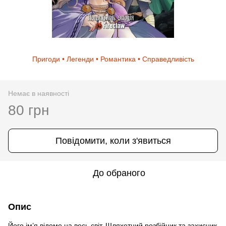
Пригоди • Легенди • Романтика • Справедливість
Немає в наявності
80 грн
Повідомити, коли з'явиться
До обраного
Опис
Його ім’я відоме на весь світ. Шляхетний розбійник та захисник