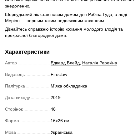
знедолених.
Шервудський ліс став новим домом для Робіна Гуда, а леді
Меріон — першим таким недосяжним коханням.
Дізнайтесь справжню історію кохання молодого злодія та
прекрасної благородної дами.
Характеристики
Автор
Едвард Блейд
,
Наталія Ререкіна
Видавець
Fireclaw
Палітурка
М'яка обкладинка
Дата виходу
2019
Сторінок
48
Формат
16х26 см
Мова
Українська