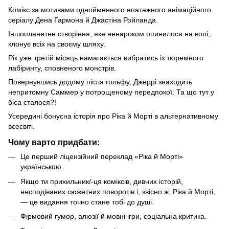
Комікс за мотивами однойменного епатажного анімаційного
серіалу Дена Гармона й Джастіна Ройланда
Іншопланетне створіння, яке ненароком опинилося на волі,
клонує всіх на своєму шляху.
Рік уже третій місяць намагається вибратись із тюремного
лабіринту, сповненого монстрів.
Повернувшись додому після гольфу, Джеррі знаходить
непритомну Саммер у потрощеному передпокої. Та що тут у
біса сталося?!
Усередині бонусна історія про Ріка й Морті в альтернативному
всесвіті.
Чому варто придбати:
Це перший ліцензійний переклад «Ріка й Морті»
українською.
Якщо ти прихильник/-ця коміксів, дивних історій,
несподіваних сюжетних поворотів і, звісно ж, Ріка й Морті,
— це видання точно стане тобі до душі.
Фірмовий гумор, алюзії й мовні ігри, соціальна критика.