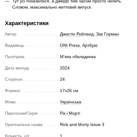
Тут усі показилися, а Джеррі тим часом просто чилить.
Словом, максимально життєвий випуск.
Характеристики
Автор
Джастін Ройланд
,
Зак Горман
Видавець
ONI Press
,
Артбукс
Палітурка
М'яка обкладинка
Дата виходу
2024
Сторінок
24
Формат
17х26 см
Мова
Українська
Персонаж/Серія
Рік і Морті
Оригінальна назва
Rick and Morty Issue 3
Кількість, шт
1