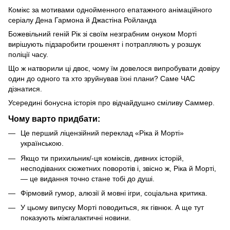
Комікс за мотивами однойменного епатажного анімаційного
серіалу Дена Гармона й Джастіна Ройланда
Божевільний геній Рік зі своїм незграбним онуком Морті
вирішують підзаробити грошенят і потрапляють у розшук
поліції часу.
Що ж натворили ці двоє, чому їм довелося випробувати довіру
один до одного та хто зруйнував їхні плани? Саме ЧАС
дізнатися.
Усередині бонусна історія про відчайдушно сміливу Саммер.
Чому варто придбати:
Це перший ліцензійний переклад «Ріка й Морті»
українською.
Якщо ти прихильник/-ця коміксів, дивних історій,
несподіваних сюжетних поворотів і, звісно ж, Ріка й Морті,
— це видання точно стане тобі до душі.
Фірмовий гумор, алюзії й мовні ігри, соціальна критика.
У цьому випуску Морті поводиться, як гівнюк. А ще тут
показують міжгалактичні новини.