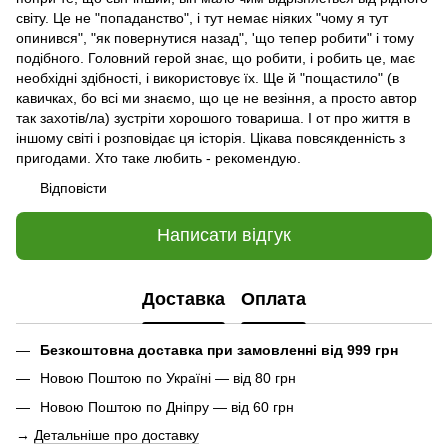
світу. Це не "попаданство", і тут немає ніяких "чому я тут
опинився", "як повернутися назад", 'що тепер робити" і тому
подібного. Головний герой знає, що робити, і робить це, має
необхідні здібності, і використовує їх. Ще й "пощастило" (в
кавичках, бо всі ми знаємо, що це не везіння, а просто автор
так захотів/ла) зустріти хорошого товариша. І от про життя в
іншому світі і розповідає ця історія. Цікава повсякденність з
пригодами. Хто таке любить - рекомендую.
Відповісти
Написати відгук
Доставка
Оплата
Безкоштовна доставка при замовленні від 999 грн
Новою Поштою по Україні — від 80 грн
Новою Поштою по Дніпру — від 60 грн
→
Детальніше про доставку