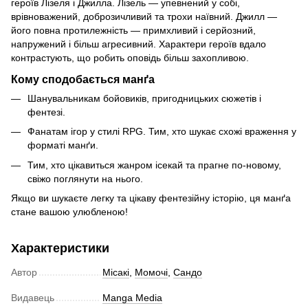
героїв Лізеля і Джилла. Лізель — упевнений у собі,
врівноважений, доброзичливий та трохи наївний. Джилл —
його повна протилежність — примхливий і серйозний,
напружений і більш агресивний. Характери героїв вдало
контрастують, що робить оповідь більш захопливою.
Кому сподобається манґа
Шанувальникам бойовиків, пригодницьких сюжетів і
фентезі.
Фанатам ігор у стилі RPG. Тим, хто шукає схожі враження у
форматі манґи.
Тим, хто цікавиться жанром ісекай та прагне по-новому,
свіжо поглянути на нього.
Якщо ви шукаєте легку та цікаву фентезійну історію, ця манґа
стане вашою улюбленою!
Характеристики
Автор
Місакі
,
Момочі
,
Сандо
Видавець
Manga Media