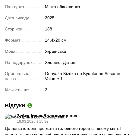
Палітурка
М'яка обкладинка
Дата виходу
2025
Сторінок
188
Формат
14,4x20 cм
Мова
Українська
На подарунок
Хлопцю
,
Дівчині
Оригінальна
Odayaka Kizoku no Kyuuka no Susume.
назва
Volume 1
Кількість, шт
2
Відгуки
1
Зубко Ірина Володимирівна
18.03.2025 в 15:32
Це легка історія про життя головного героя в іншому світі. І
попри те, що світ інший, він мало чим відрізняється від рідного