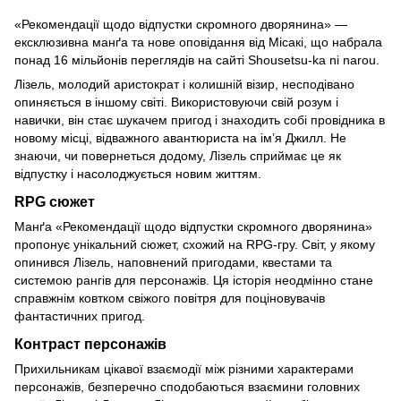
«Рекомендації щодо відпустки скромного дворянина» —
ексклюзивна манґа та нове оповідання від Місакі, що набрала
понад 16 мільйонів переглядів на сайті Shousetsu-ka ni narou.
Лізель, молодий аристократ і колишній візир, несподівано
опиняється в іншому світі. Використовуючи свій розум і
навички, він стає шукачем пригод і знаходить собі провідника в
новому місці, відважного авантюриста на ім’я Джилл. Не
знаючи, чи повернеться додому, Лізель сприймає це як
відпустку і насолоджується новим життям.
RPG сюжет
Манґа «Рекомендації щодо відпустки скромного дворянина»
пропонує унікальний сюжет, схожий на RPG-гру. Світ, у якому
опинився Лізель, наповнений пригодами, квестами та
системою рангів для персонажів. Ця історія неодмінно стане
справжнім ковтком свіжого повітря для поціновувачів
фантастичних пригод.
Контраст персонажів
Прихильникам цікавої взаємодії між різними характерами
персонажів, безперечно сподобаються взаємини головних