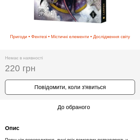
Пригоди • Фентезі • Містичні елементи • Дослідження світу
Немає в наявності
220 грн
Повідомити, коли з'явиться
До обраного
Опис
Перш ніж переродитися, душі всіх померлих потрапляють у