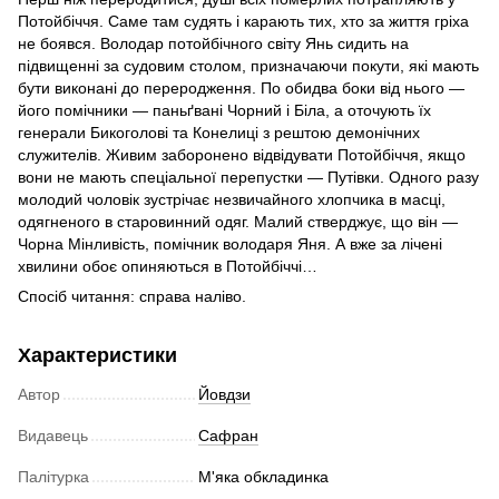
Потойбіччя. Саме там судять і карають тих, хто за життя гріха
не боявся. Володар потойбічного світу Янь сидить на
підвищенні за судовим столом, призначаючи покути, які мають
бути виконані до переродження. По обидва боки від нього —
його помічники — паньґвані Чорний і Біла, а оточують їх
генерали Бикоголові та Конелиці з рештою демонічних
служителів. Живим заборонено відвідувати Потойбіччя, якщо
вони не мають спеціальної перепустки — Путівки. Одного разу
молодий чоловік зустрічає незвичайного хлопчика в масці,
одягненого в старовинний одяг. Малий стверджує, що він —
Чорна Мінливість, помічник володаря Яня. А вже за лічені
хвилини обоє опиняються в Потойбіччі…
Спосіб читання: справа наліво.
Характеристики
Автор
Йовдзи
Видавець
Сафран
Палітурка
М'яка обкладинка