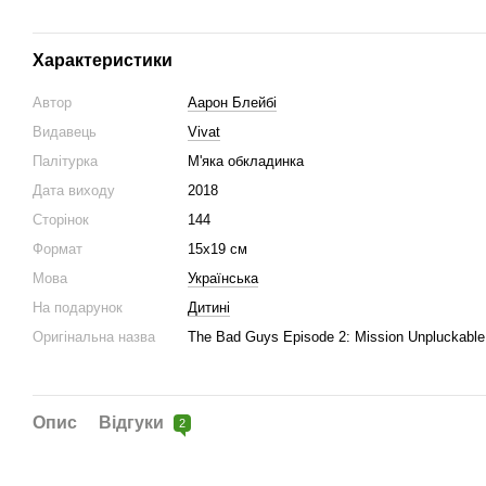
Характеристики
Автор
Аарон Блейбі
Видавець
Vivat
Палітурка
М'яка обкладинка
Дата виходу
2018
Сторінок
144
Формат
15x19 см
Мова
Українська
На подарунок
Дитині
Оригінальна назва
The Bad Guys Episode 2: Mission Unpluckable
Опис
Відгуки
2