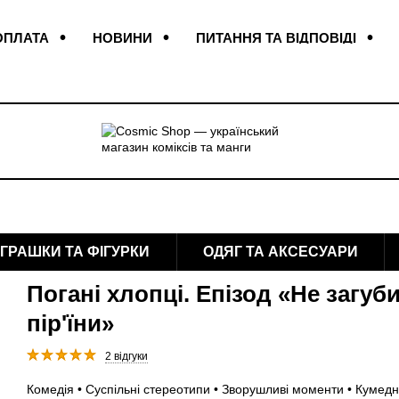
ОПЛАТА
НОВИНИ
ПИТАННЯ ТА ВІДПОВІДІ
КОНТАКТИ
ВІДГУКИ ПРО МАГАЗИН
ІГРАШКИ ТА ФІГУРКИ
ОДЯГ ТА АКСЕСУАРИ
Погані хлопці. Епізод «Не загуби
пір'їни»
2 відгуки
Комедія • Суспільні стереотипи • Зворушливі моменти • Кумедні