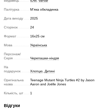
Видавець
IDW
,
Varvar
Палітурка
М'яка обкладинка
Дата виходу
2025
Сторінок
24
Формат
16х25 см
Мова
Українська
Персонаж/
Серія
Черепашки-ніндзя
На
подарунок
Хлопцю
,
Дитині
Оригінальна
Teenage Mutant Ninja Turtles #2 by Jason
назва
Aaron and Joëlle Jones
Кількість, шт
1
Відгуки