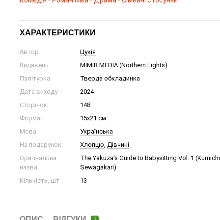
Комедія • Романтика • Драма • Сімейні стосунки
ХАРАКТЕРИСТИКИ
Автор
Цукія
Видавець
MIMIR MEDIA (Northern Lights)
Палітурка
Тверда обкладинка
Дата виходу
2024
Сторінок
148
Формат
15х21 см
Мова
Українська
На подарунок
Хлопцю
,
Дівчині
Оригінальна
The Yakuza's Guide to Babysitting Vol. 1 (Kumi
назва
Sewagakari)
Кількість, шт
13
ОПИС
ВІДГУКИ
2