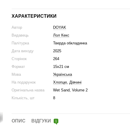
ХАРАКТЕРИСТИКИ
Автор
DOYAK
Видавець
Лол Кекс
Палітурка
Тверда обкладинка
Дата виходу
2025
Сторінок
264
Формат
15х21 см
Мова
Українська
На подарунок
Хлопцю
,
Дівчині
Оригінальна назва
Wet Sand, Volume 2
Кількість, шт
8
ОПИС
ВІДГУКИ
1