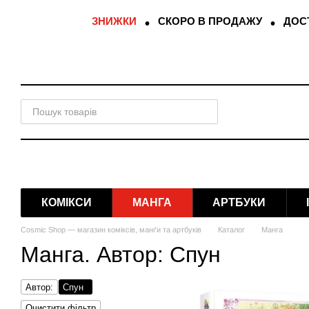
Перейти до основного контенту
ЗНИЖКИ
СКОРО В ПРОДАЖУ
ДОСТ
КОМІКСИ
МАНГА
АРТБУКИ
Cosmic Shop — магазин коміксів, манґи та артбуків
Каталог
Манга
Манга. Автор: Спун
Автор:
Спун
Очистити фільтр