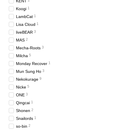
2
KENT
1
Koogi
1
LambCat
1
Lisa Cloud
3
liveBEAR
2
MAS
3
Mecha-Roots
5
Milcha
1
Monday Recover
3
Mun Sung Ho
9
Nekokurage
5
Nicke
3
ONE
1
Qingcai
2
Shonen
1
Snailords
2
so-bin