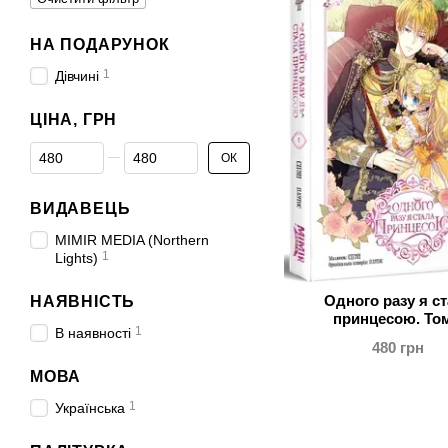
НА ПОДАРУНОК
1
Дівчині
ЦІНА, ГРН
Від Ціна, грн
До Ціна, грн
ОК
ВИДАВЕЦЬ
MIMIR MEDIA (Northern
1
Lights)
Одного разу я с
НАЯВНІСТЬ
принцесою. Том
1
В наявності
480 грн
МОВА
1
Українська