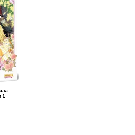
тала
 1