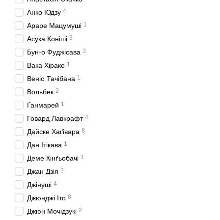
4
Анко Юдзу
1
Араре Мацумуші
3
Асука Коніші
3
Бун-о Фуджісава
1
Вака Хірако
1
Веніо Тачібана
2
Вольбек
1
Ґанмарей
4
Говард Лавкрафт
8
Дайске Хаґівара
1
Дан Ітікава
1
Деме Кінґьобачі
2
Джан Дзія
4
Джінуші
8
Джюнджі Іто
2
Джюн Мочідзукі