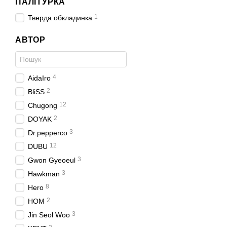
ПАЛІТУРКА
1
Тверда обкладинка
АВТОР
4
AidaIro
2
BliSS
12
Chugong
2
DOYAK
3
Dr.pepperco
12
DUBU
3
Gwon Gyeoeul
3
Hawkman
8
Hero
2
HOM
3
Jin Seol Woo