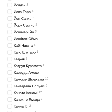
2
Йовдзи
4
Йоко Таро
2
Йон Санхо
2
Йору Суміно
3
Йошінарі Йо
5
Йошітокі Ойма
4
Кабі Нагата
1
Каґо Шінтаро
3
Каджія
1
Кадзуя Курамото
3
Каеруда Амеко
19
Камоме Шірахама
5
Канадзава Нобуакі
12
Каната Конамі
7
Канехіто Ямада
2
Канна Кіі