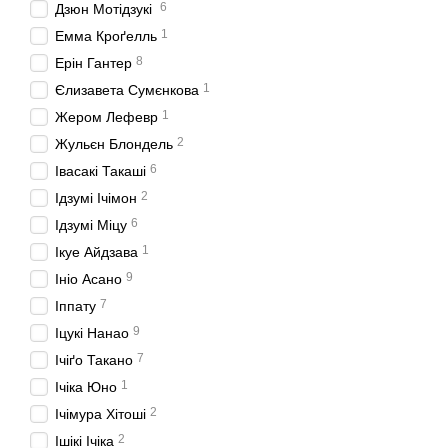
6
Дзюн Мотідзукі
1
Емма Кроґелль
8
Ерін Гантер
1
Єлизавета Сумєнкова
1
Жером Лефевр
2
Жульєн Блондель
6
Івасакі Такаші
2
Ідзумі Ічімон
6
Ідзумі Міцу
1
Ікуе Айдзава
9
Ініо Асано
7
Іппату
9
Іцукі Нанао
7
Ічіґо Такано
1
Ічіка Юно
2
Ічімура Хітоші
2
Ішікі Ічіка