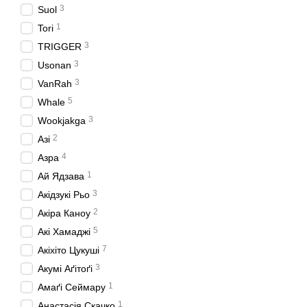
3
Suol
1
Tori
3
TRIGGER
3
Usonan
3
VanRah
5
Whale
3
Wookjakga
2
Азі
4
Азра
1
Ай Ядзава
3
Акідзукі Рьо
2
Акіра Каноу
5
Акі Хамаджі
7
Акіхіто Цукуші
3
Акумі Аґітоґі
1
Амаґі Сеймару
1
Анастасія Скачко