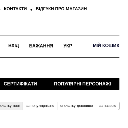
КОНТАКТИ
ВІДГУКИ ПРО МАГАЗИН
МІЙ КОШИК
ВХІД
БАЖАННЯ
УКР
СЕРТИФІКАТИ
ПОПУЛЯРНІ ПЕРСОНАЖІ
очатку нові
за популярністю
спочатку дешевше
за назвою