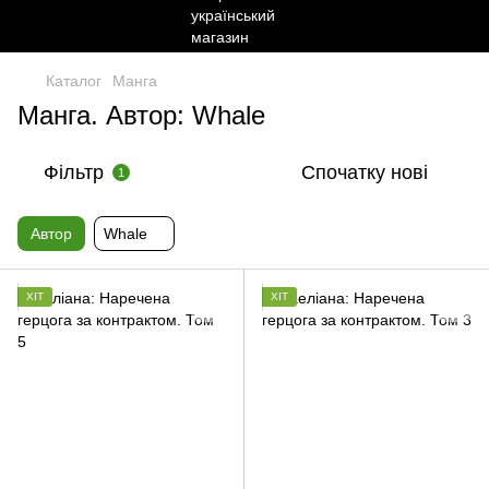
Каталог
Манга
Манга. Автор: Whale
Фільтр
Спочатку нові
1
Автор
Whale
ХІТ
ХІТ