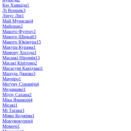
Кю Хаяшіда
1
Лі Воншік
3
Лінус Лів
1
Май Мурасакі
4
Майоран
2
Макото Фуґецу
2
Макото Шінкай
3
Макото Юкімура
15
Макура Курама
1
Мамору Хосода
3
Масаакі Ніномія
13
Масакі Кірітомо
2
Масасумі Какідзакі
1
Мацуда Джюко
3
Маччіро
1
Меґуму Сорамічі
4
Медамаякі
1
Мідзу Сахара
2
Міка Ямаморі
4
Місакі
1
Мі Таґава
3
Міяко Коджіма
1
Мокумокурен
4
Момочі
1