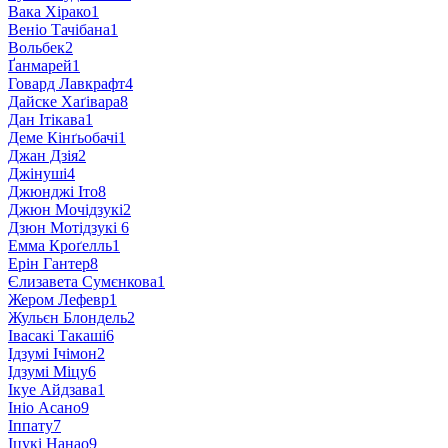
Вака Хірако
1
Веніо Тачібана
1
Вольбек
2
Ґанмарей
1
Говард Лавкрафт
4
Дайске Хаґівара
8
Дан Ітікава
1
Деме Кінґьобачі
1
Джан Дзія
2
Джінуші
4
Джюнджі Іто
8
Джюн Мочідзукі
2
Дзюн Мотідзукі
6
Емма Кроґелль
1
Ерін Гантер
8
Єлизавета Сумєнкова
1
Жером Лефевр
1
Жульєн Блондель
2
Івасакі Такаші
6
Ідзумі Ічімон
2
Ідзумі Міцу
6
Ікуе Айдзава
1
Ініо Асано
9
Іппату
7
Іцукі Нанао
9