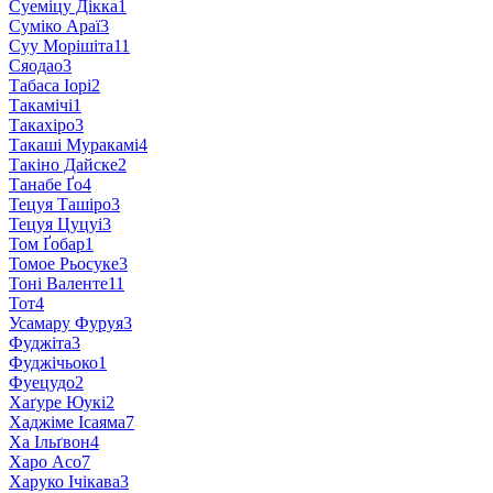
Суеміцу Дікка
1
Суміко Араї
3
Суу Морішіта
11
Сяодао
3
Табаса Іорі
2
Такамічі
1
Такахіро
3
Такаші Муракамі
4
Такіно Дайске
2
Танабе Ґо
4
Тецуя Ташіро
3
Тецуя Цуцуі
3
Том Ґобар
1
Томое Рьосуке
3
Тоні Валенте
11
Тот
4
Усамару Фуруя
3
Фуджіта
3
Фуджічьоко
1
Фуецудо
2
Хаґуре Юукі
2
Хаджіме Ісаяма
7
Ха Ільґвон
4
Харо Асо
7
Харуко Ічікава
3