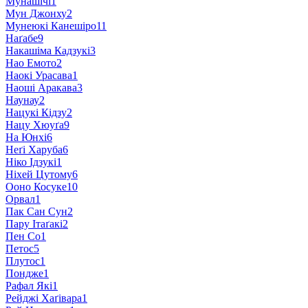
Мунашічі
1
Мун Джонху
2
Мунеюкі Канешіро
11
Наґабе
9
Накашіма Кадзукі
3
Нао Емото
2
Наокі Урасава
1
Наоші Аракава
3
Наунау
2
Нацукі Кідзу
2
Нацу Хюуґа
9
На Юнхі
6
Неґі Харуба
6
Ніко Ідзукі
1
Ніхей Цутому
6
Ооно Косуке
10
Орвал
1
Пак Сан Сун
2
Пару Ітаґакі
2
Пен Со
1
Петос
5
Плутос
1
Пондже
1
Рафал Які
1
Рейджі Хаґівара
1