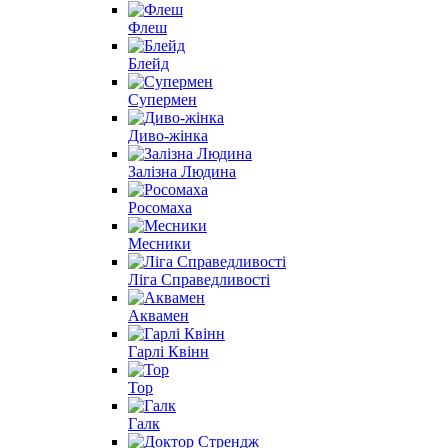
Флеш
Блейд
Супермен
Диво-жінка
Залізна Людина
Росомаха
Месники
Ліга Справедливості
Аквамен
Гарлі Квінн
Тор
Галк