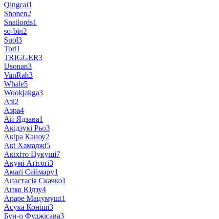
Qingcai
1
Shonen
2
Snailords
1
so-bin
2
Suol
3
Tori
1
TRIGGER
3
Usonan
3
VanRah
3
Whale
5
Wookjakga
3
Азі
2
Азра
4
Ай Ядзава
1
Акідзукі Рьо
3
Акіра Каноу
2
Акі Хамаджі
5
Акіхіто Цукуші
7
Акумі Аґітоґі
3
Амаґі Сеймару
1
Анастасія Скачко
1
Анко Юдзу
4
Араре Мацумуші
1
Асука Коніші
3
Бун-о Фуджісава
3