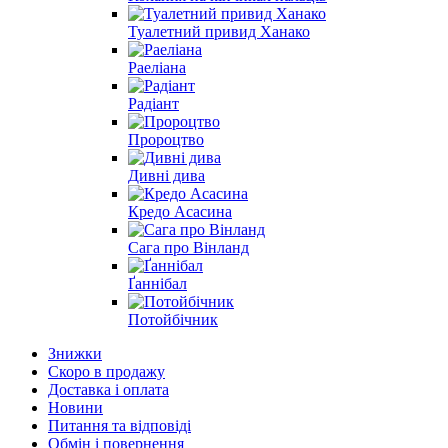
Туалетний привид Ханако
Раеліана
Радіант
Пророцтво
Дивні дива
Кредо Асасина
Сага про Вінланд
Ґаннібал
Потойбічник
Знижки
Скоро в продажу
Доставка і оплата
Новини
Питання та відповіді
Обмін і повернення