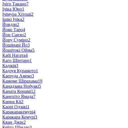
Ічіґо Такано
7
Ічіка Юно
1
Ічімура Хітоші
2
Ішікі Ічіка
2
Йовдзи
2
Йоко Таро
4
Йон Санхо
2
Йору Суміно
2
Йошінарі Йо
3
Йошітокі Ойма
5
Кабі Нагата
4
Каґо Шінтаро
1
Каджія
3
Кадзуя Курамото
1
Каеруда Амеко
3
Камоме Шірахама
19
Канадзава Нобуакі
5
Каната Конамі
12
Канехіто Ямада
7
Канна Кіі
2
Каорі Одзакі
1
Каракаракемурі
4
Каракара Кемурі
3
Кван Джін
2
Кейґо Шіндзо
3