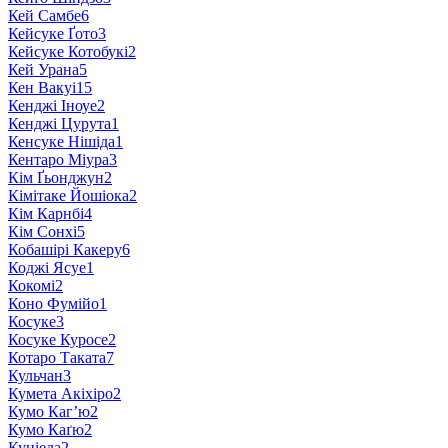
Кей Самбе
6
Кейсуке Ґото
3
Кейсуке Котобукі
2
Кей Урана
5
Кен Вакуі
15
Кенджі Іноуе
2
Кенджі Цурута
1
Кенсуке Нішіда
1
Кентаро Міура
3
Кім Ґьонджун
2
Кімітаке Йошіока
2
Кім Карнбі
4
Кім Сонхі
5
Кобашірі Какеру
6
Коджі Ясуе
1
Кокомі
2
Коно Фумійо
1
Косуке
3
Косуке Куросе
2
Котаро Таката
7
Кульчан
3
Кумета Акіхіро
2
Кумо Каг’ю
2
Кумо Каґю
2
Куніеда
2