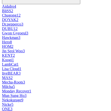
AidaIro
4
BliSS
2
Chugong
12
DOYAK
2
Dr.pepperco
3
DUBU
12
Gwon Gyeoeul
3
Hawkman
3
Hero
8
HOM
2
Jin Seol Woo
3
KENT
2
Koogi
1
LambCat
1
Lisa Cloud
1
liveBEAR
3
MAS
2
Mecha-Roots
3
Milcha
5
Monday Recover
1
Mun Sung Ho
3
Nekokurage
9
Nicke
5
ONE
3