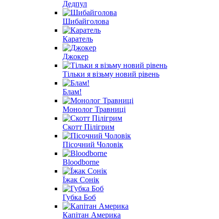
Дедпул
Шибайголова
Каратель
Джокер
Тільки я візьму новий рівень
Блам!
Монолог Травниці
Скотт Пілігрим
Пісочний Чоловік
Bloodborne
Їжак Сонік
Губка Боб
Капітан Америка