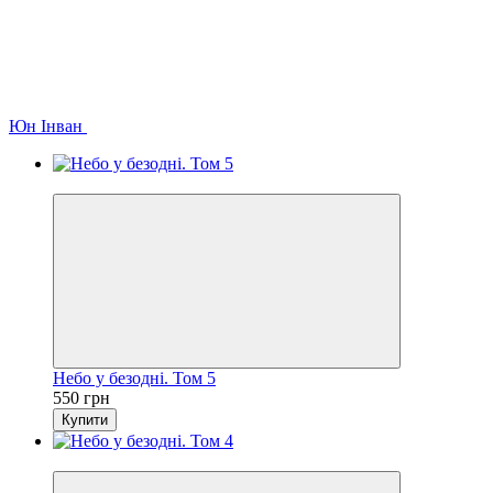
Юн Інван
Новинка
Небо у безодні. Том 5
550 грн
Купити
Новинка