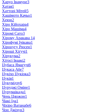
Харуо Івамуне
3
Хатая
1
Хатторі Мітей
5
Хашімото Качьо
1
Хеюн
2
Хіро Кійохара
4
Хіро Машіма
4
Хіромі Сато
3
Хірому Аракава
14
Хірофумі Ічікава
1
Хіроцугу Рюсен
1
Хіроші Хіґучі
1
Хірукума
2
Хітосі Іваакі
2
Цубаса Ямаґучі
6
Цукаса Абе
7
Цукіхо Цукіока
3
Цукія
1
Цукумідзу
6
Цуруджі Оміне
1
Цурумаікада
1
Чень Цяожон
1
Чіакі Іда
1
Чіхіро Ватанабе
6
Чон Джіхун
3