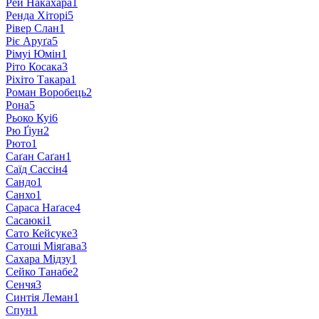
Рей Накахара
1
Ренда Хіторі
5
Рівер Слан
1
Ріє Аруґа
5
Рімуі Юмін
1
Ріто Косака
3
Ріхіто Такара
1
Роман Воробець
2
Рона
5
Рьоко Куі
6
Рю Ґіун
2
Рюто
1
Саґан Саґан
1
Саїд Сассін
4
Сандо
1
Санхо
1
Сараса Наґасе
4
Сасаюкі
1
Сато Кейсуке
3
Сатоші Міяґава
3
Сахара Мідзу
1
Сейко Танабе
2
Сенчя
3
Синтія Леман
1
Спун
1