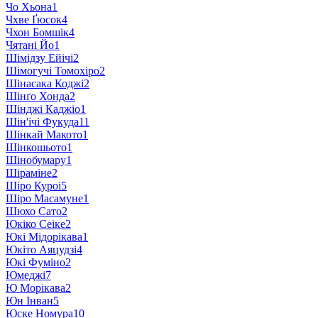
Чо Хьона
1
Чхве Ґюсок
4
Чхон Бомшік
4
Чятані Йо
1
Шімідзу Ейічі
2
Шімогучі Томохіро
2
Шінасака Коджі
2
Шінґо Хонда
2
Шінджі Каджіо
1
Шін'ічі Фукуда
11
Шінкай Макото
1
Шінкошьото
1
Шінобумару
1
Шіраміне
2
Шіро Куроі
5
Шіро Масамуне
1
Шюхо Сато
2
Юкіко Сеіке
2
Юкі Мідорікава
1
Юкіто Аяцудзі
4
Юкі Фуміно
2
Юмеджі
7
Ю Морікава
2
Юн Інван
5
Юске Номура
10