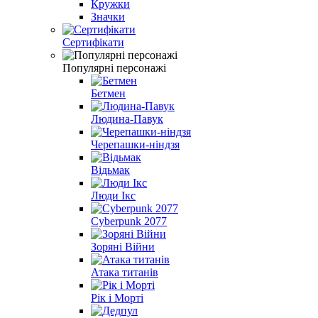
Кружки
Значки
Сертифікати
Популярні персонажі
Бетмен
Людина-Павук
Черепашки-ніндзя
Відьмак
Люди Ікс
Cyberpunk 2077
Зоряні Війни
Атака титанів
Рік і Морті