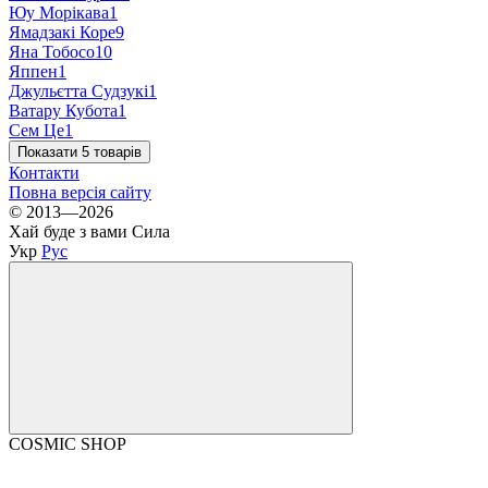
Юу Морікава
1
Ямадзакі Коре
9
Яна Тобосо
10
Яппен
1
Джульєтта Судзукі
1
Ватару Кубота
1
Сем Це
1
Показати 5 товарів
Контакти
Повна версія сайту
© 2013—2026
Хай буде з вами Сила
Укр
Рус
COSMIC SHOP