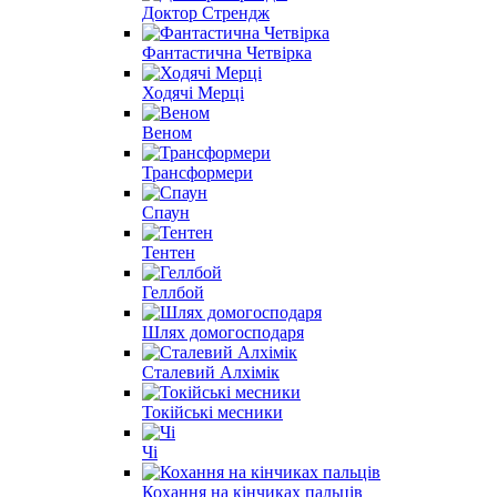
Доктор Стрендж
Фантастична Четвірка
Ходячі Мерці
Веном
Трансформери
Спаун
Тентен
Геллбой
Шлях домогосподаря
Сталевий Алхімік
Токійські месники
Чі
Кохання на кінчиках пальців