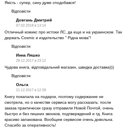
Якість - супер, сину дуже сподобався!
Відповісти
Довгань Дмитрий
07.02.2018 в 13:14
Отличный комикс про истоки ЛС, да еще и на украинском. Так
держать Cosmic и издательство " Рідна мова"!
Відповісти
Инна Ляшко
29.12.2017 в 23:12
Чудова книга, відповідальний магазин, швидка доставка)))
Відповісти
Ольга
21.12.2017 в 12:39
Книгу покапала на подарок, поэтому содержание не
смотрела, но о качестве сервиса могу рассказать: после
заказа практически сразу отправили Новой Почтой, очень
быстро и без лишних звонков, подтверждений и тд. Книга
красиво запакована. Вообщем сервисом очень довольна.
Спасибо за оперативность!