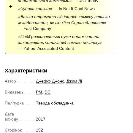
знайомиться з коміксами»
— Usa Today
«Чудова книжка
»
— Is Not It Cool News
«Важко отримати від іншого коміксу стільки
ж задоволення, як від Ліги Справедливості
»
— Fast Company
«Події розвиваються дуже динамічно та
захоплюють читача від самого початку
»
— Yahoo! Associated Content
Характеристики
Автор
Джефф Джонс
,
Джим Лі
Видавець
РМ
,
DC
Палітурка
Тверда обкладинка
Дата
виходу
2017
Сторінок
192