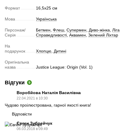
Формат
16,5х25 см
Мова
Українська
Персонаж/
Бетмен
,
Флеш
,
Супермен
,
Диво-жінка
,
Ліга
Серія
Справедливості
,
Аквамен
,
Зелений Ліхтар
На
подарунок
Хлопцю
,
Дитині
Оригінальна
назва
Justice League: Origin (Vol. 1)
Відгуки
9
Воробйова Наталія Василівна
22.04.2021 в 10:30
Чудово проілюстрована, гарної якості книга!
Відповісти
Євген Зубрейчук
06.03.2018 в 09:49