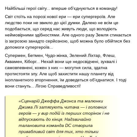
Найбільші герої світу... вперше об'єднуються в команду!
Світ стоїть на порозі нової ери — ери супергероїв. Але
людство поки не звикло до цієї думки. Далеко не всім це
подобається, що серед нас живуть люди, що володіють
неймовірними здібностями. Але одного разу Земля стикається
із загрозою занадто серйозною, щоб можна було обійтися без
допомоги супергероїв...
Супермен, Бетмен, Чудо-жінка, Зелений Ліхтар, Флеш,
Аквамен, Кіборг... Нехай вони ще недосвідчені, зухвалі і
самовпевнені, кожен з них — могутня сила, здатна
протистояти злу. Але щоб захистити нашу планету від
інопланетного вторгнення, їм доведеться об'єднатися. І тоді
вони стануть... Лігою Справедливостi!
«Сценарій Джеффа Джонса та малюнки
Джима Лі затягують читача — і головних
героїв — у вир подій із перших сторінок і не
відпускають до кінця. Надзвичайно
талановита команда DC створила
привабливий світ для тих, хто тільки