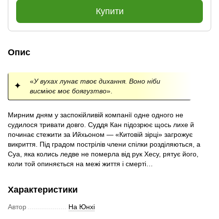
Купити
Опис
«
У вухах лунає твоє дихання. Воно ніби
висміює моє боягузтво
».
Мирним дням у заспокійливій компанії одне одного не
судилося тривати довго. Суддя Кан підозрює щось лихе й
починає стежити за Ийхьоном — «Китовій зірці» загрожує
викриття. Під градом пострілів члени спілки розділяються, а
Суа, яка колись ледве не померла від рук Хесу, рятує його,
коли той опиняється на межі життя і смерті…
Характеристики
Автор
На Юнхі