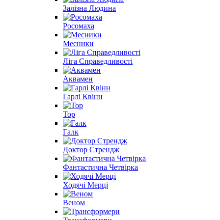
Залізна Людина
Росомаха
Месники
Ліга Справедливості
Аквамен
Гарлі Квінн
Тор
Галк
Доктор Стрендж
Фантастична Четвірка
Ходячі Мерці
Веном