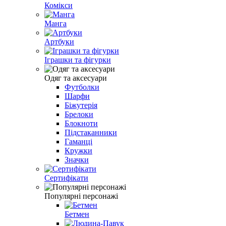
Комікси
Манга
Артбуки
Іграшки та фігурки
Одяг та аксесуари
Футболки
Шарфи
Біжутерія
Брелоки
Блокноти
Підстаканники
Гаманці
Кружки
Значки
Сертифікати
Популярні персонажі
Бетмен