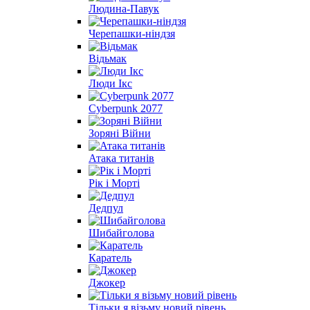
Людина-Павук
Черепашки-ніндзя
Відьмак
Люди Ікс
Cyberpunk 2077
Зоряні Війни
Атака титанів
Рік і Морті
Дедпул
Шибайголова
Каратель
Джокер
Тільки я візьму новий рівень