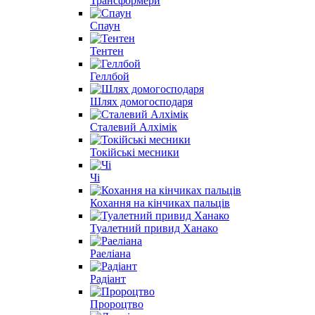
Трансформери
Спаун
Тентен
Геллбой
Шлях домогосподаря
Сталевий Алхімік
Токійські месники
Чі
Кохання на кінчиках пальців
Туалетний привид Ханако
Раеліана
Радіант
Пророцтво