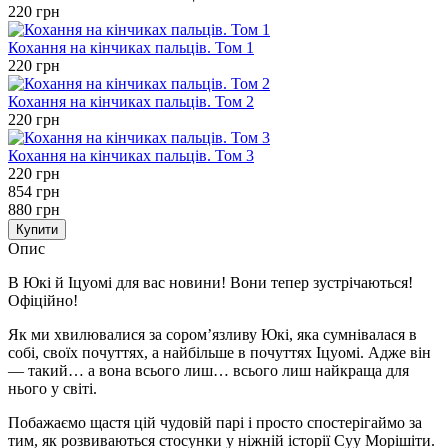
220 грн
Кохання на кінчиках пальців. Том 1
220 грн
Кохання на кінчиках пальців. Том 2
220 грн
Кохання на кінчиках пальців. Том 3
220 грн
854 грн
880 грн
Купити
Опис
В Юкі й Іцуомі для вас новини! Вони тепер зустрічаються!
Офіційно!
Як ми хвилювалися за сором’язливу Юкі, яка сумнівалася в
собі, своїх почуттях, а найбільше в почуттях Іцуомі. Адже він
— такий… а вона всього лиш… всього лиш найкраща для
нього у світі.
Побажаємо щастя цій чудовій парі і просто спостерігаймо за
тим, як розвиваються стосунки у ніжній історії Суу Морішіти.