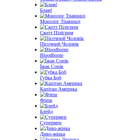
Блам!
Монолог Травниці
Скотт Пілігрим
Пісочний Чоловік
Bloodborne
Їжак Сонік
Губка Боб
Капітан Америка
Флеш
Блейд
Супермен
Диво-жінка