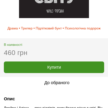
Драма • Трилер • Підлітковий бунт • Психологічна подорож
В наявності
460 грн
Купити
До обраного
Опис
Джеймс і Алісса — двоє підлітків, яким бракує місця в світі. Він