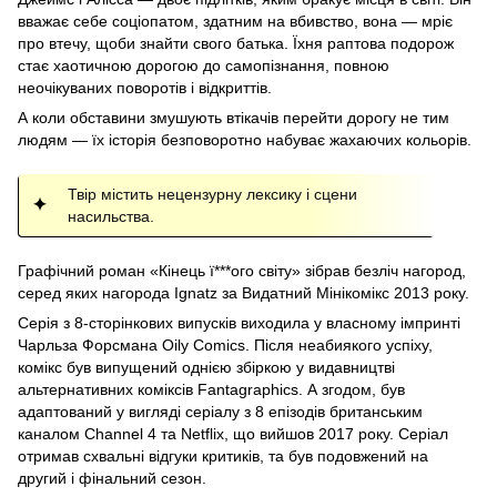
вважає себе соціопатом, здатним на вбивство, вона — мріє
про втечу, щоби знайти свого батька. Їхня раптова подорож
стає хаотичною дорогою до самопізнання, повною
неочікуваних поворотів і відкриттів.
А коли обставини змушують втікачів перейти дорогу не тим
людям — їх історія безповоротно набуває жахаючих кольорів.
Твір містить нецензурну лексику і сцени
насильства.
Графічний роман «Кінець ї***ого світу» зібрав безліч нагород,
серед яких нагорода Ignatz за Видатний Мінікомікс 2013 року.
Серія з 8-сторінкових випусків виходила у власному імпринті
Чарльза Форсмана Oily Comics. Після неабиякого успіху,
комікс був випущений однією збіркою у видавництві
альтернативних коміксів Fantagraphics. А згодом, був
адаптований у вигляді серіалу з 8 епізодів британським
каналом Channel 4 та Netflix, що вийшов 2017 року. Серіал
отримав схвальні відгуки критиків, та був подовжений на
другий і фінальний сезон.