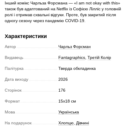
Інший комікс Чарльза Форсмана — «I am not okay with this»
також був адаптований на Netflix із Софією Лілліс у головній
ролі і отримав схвальні відгуки. Проте, був закритий після
одногу сезону через пандемію COVID-19.
Характеристики
Автор
Чарльз Форсман
Видавець
Fantagraphics
,
Третій Колір
Палітурка
Тверда обкладинка
Дата виходу
2026
Сторінок
176
Формат
15х18 см
Мова
Українська
На подарунок
Хлопцю
,
Дівчині