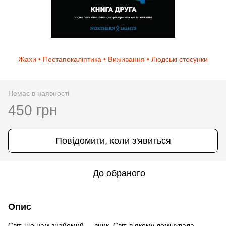
Жахи • Постапокаліптика • Виживання • Людські стосунки
Немає в наявності
450 грн
Повідомити, коли з'явиться
До обраного
Опис
Світ, що нам знайомий — зник. Світ, в якому домінувала