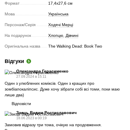
Формат
17,4х27,6 см
Мова
Українська
Персонаж/Серія
Ходячі Мерці
На подарунок
Хлопцю
,
Дівчині
Оригінальна назва
The Walking Dead: Book Two
Відгуки
5
Олександра Герасименко
27.09.2024 в 15:11
Один з улюблених коміксів. Один з кращих про
зомбіапокаліпсис. Дуже хочу зібрати собі всі томи, поки маю
лише два)
Відповісти
Заєць Вадим Ростиславович
18.06.2023 в 00:19
Замовив відразу три тома, очікую на продовження.