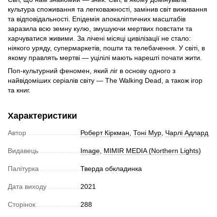
культура споживання та легковажності, замінив світ виживання
та відповідальності. Епідемія апокаліптичних масштабів
заразила всю земну кулю, змушуючи мертвих повстати та
харчуватися живими. За лічені місяці цивілізації не стало:
ніякого уряду, супермаркетів, пошти та телебачення. У світі, в
якому правлять мертві — уцілілі мають нарешті почати жити.
Поп-культурний феномен, який ліг в основу одного з
найвідоміших серіалів світу — The Walking Dead, а також ігор
та книг.
Характеристики
Автор
Роберт Кіркман
,
Тоні Мур
,
Чарлі Адлард
Видавець
Image
,
MIMIR MEDIA (Northern Lights)
Палітурка
Тверда обкладинка
Дата виходу
2021
Сторінок
288