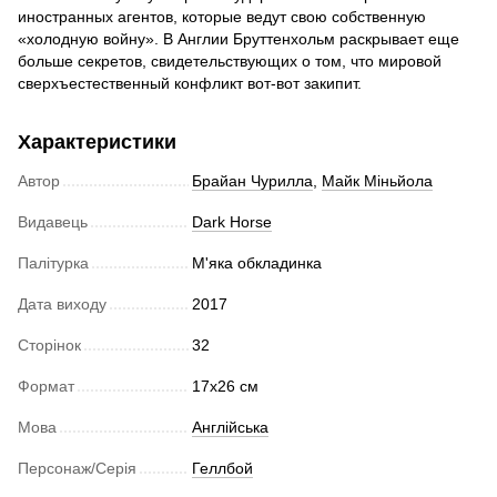
иностранных агентов, которые ведут свою собственную
«холодную войну». В Англии Бруттенхольм раскрывает еще
больше секретов, свидетельствующих о том, что мировой
сверхъестественный конфликт вот-вот закипит.
Характеристики
Автор
Брайан Чурилла
,
Майк Міньйола
Видавець
Dark Horse
Палітурка
М'яка обкладинка
Дата виходу
2017
Сторінок
32
Формат
17х26 см
Мова
Англійська
Персонаж/Серія
Геллбой