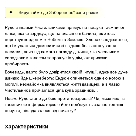
Вирушаймо до Забороненої зони разом!
Рудо з іншими Чистильниками прямує на пошуки таємничої
жінки, яка стверджує, що на власні очі бачила, як хтось
перетнув кордон між Небом та Землею. Хлопак сподівається,
що їм удасться домовитися зі свідкою без застосування
насилля, хоча від самого погляду дівчини, яка улесливим
солодкавим голосом запрошує їх у дім, аж дрижаки
пробирають.
Вочевидь, варто було довіритися своїй інтуїції, адже все дуже
швидко йде шкереберть: Енджін опиняється однією ногою в
могилі, незнайомка виявляється життєдавицею, а в лавах
Чистильників причаїлася ціла купа зрадників…
Невже Рудо стане до бою проти товаришів? Чи, можливо, із
таємничою інформаторкою його пов’язують значно тепліші
почуття, ніж здавалося від початку?
Характеристики