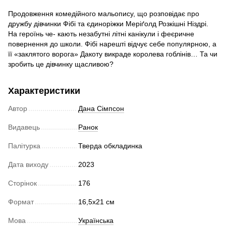
Продовження комедійного мальопису, що розповідає про
дружбу дівчинки Фібі та єдиноріжки Меріґолд Розкішні Ніздрі.
На героїнь че- кають незабутні літні канікули і феєричне
повернення до школи. Фібі нарешті відчує себе популярною, а
її «заклятого ворога» Дакоту викраде королева гоблінів… Та чи
зробить це дівчинку щасливою?
Характеристики
Автор
Дана Сімпсон
Видавець
Ранок
Палітурка
Тверда обкладинка
Дата виходу
2023
Сторінок
176
Формат
16,5x21 см
Мова
Українська