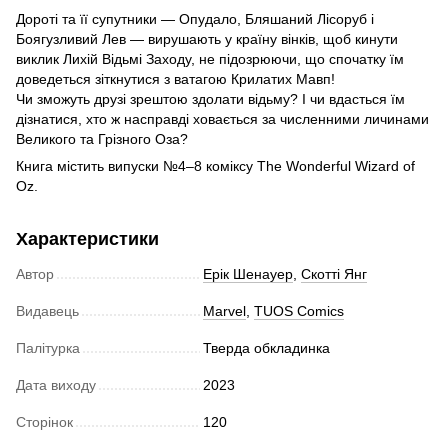
Дороті та її супутники — Опудало, Бляшаний Лісоруб і
Боягузливий Лев — вирушають у країну вінків, щоб кинути
виклик Лихій Відьмі Заходу, не підозрюючи, що спочатку їм
доведеться зіткнутися з ватагою Крилатих Мавп!
Чи зможуть друзі зрештою здолати відьму? І чи вдасться їм
дізнатися, хто ж насправді ховається за численними личинами
Великого та Грізного Оза?
Книга містить випуски №4–8 коміксу The Wonderful Wizard of
Oz.
Характеристики
Автор
Ерік Шенауер
,
Скотті Янг
Видавець
Marvel
,
TUOS Comics
Палітурка
Тверда обкладинка
Дата виходу
2023
Сторінок
120