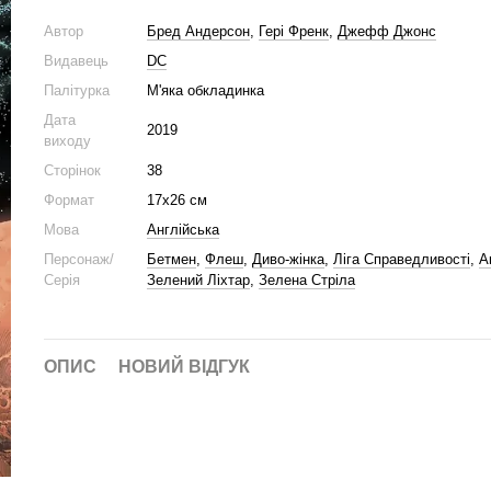
Автор
Бред Андерсон
,
Гері Френк
,
Джефф Джонс
Видавець
DC
Палітурка
М'яка обкладинка
Дата
2019
виходу
Сторінок
38
Формат
17х26 см
Мова
Англійська
Персонаж/
Бетмен
,
Флеш
,
Диво-жінка
,
Ліга Справедливості
,
А
Серія
Зелений Ліхтар
,
Зелена Стріла
ОПИС
НОВИЙ ВІДГУК