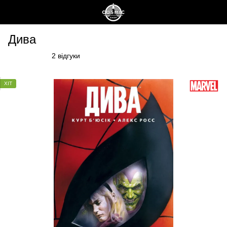
Дива
2 відгуки
ХІТ