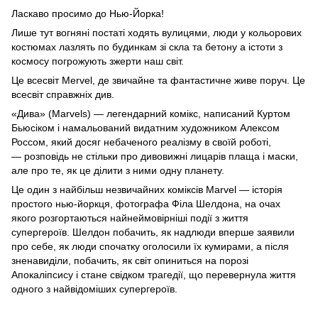
Ласкаво просимо до Нью-Йорка!
Лише тут вогняні постаті ходять вулицями, люди у кольорових
костюмах лазлять по будинкам зі скла та бетону а істоти з
космосу погрожують зжерти наш світ.
Це всесвіт Mervel, де звичайне та фантастичне живе поруч. Це
всесвіт справжніх див.
«Дива» (Marvels) — легендарний комікс, написаний Куртом
Бьюсіком і намальований видатним художником Алексом
Россом, який досяг небаченого реалізму в своїй роботі,
— розповідь не стільки про дивовижні лицарів плаща і маски,
але про те, як це ділити з ними одну планету.
Це один з найбільш незвичайних коміксів Marvel — історія
простого нью-йоркця, фотографа Філа Шелдона, на очах
якого розгортаються найнеймовірніші події з життя
супергероїв. Шелдон побачить, як надлюди вперше заявили
про себе, як люди спочатку оголосили їх кумирами, а після
зненавиділи, побачить, як світ опиниться на порозі
Апокаліпсису і стане свідком трагедії, що перевернула життя
одного з найвідоміших супергероїв.