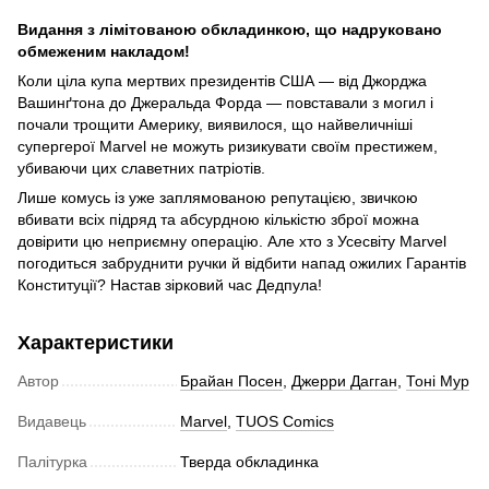
Видання з лімітованою обкладинкою, що надруковано
обмеженим накладом!
Коли ціла купа мертвих президентів США — від Джорджа
Вашинґтона до Джеральда Форда — повставали з могил і
почали трощити Америку, виявилося, що найвеличніші
супергерої Marvel не можуть ризикувати своїм престижем,
убиваючи цих славетних патріотів.
Лише комусь із уже заплямованою репутацією, звичкою
вбивати всіх підряд та абсурдною кількістю зброї можна
довірити цю неприємну операцію. Але хто з Усесвіту Marvel
погодиться забруднити ручки й відбити напад ожилих Гарантів
Конституції? Настав зірковий час Дедпула!
Характеристики
Автор
Брайан Посен
,
Джерри Дагган
,
Тоні Мур
Видавець
Marvel
,
TUOS Comics
Палітурка
Тверда обкладинка