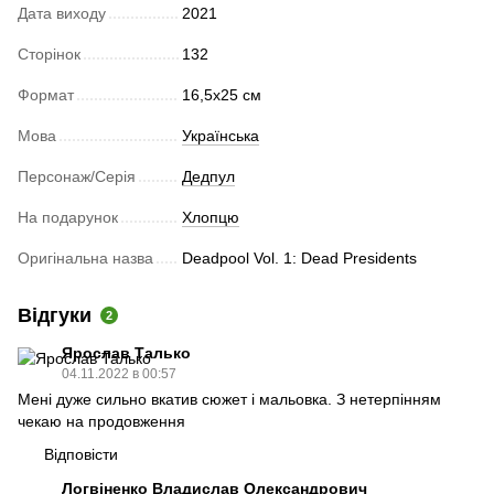
Дата виходу
2021
Сторінок
132
Формат
16,5х25 см
Мова
Українська
Персонаж/Серія
Дедпул
На подарунок
Хлопцю
Оригінальна назва
Deadpool Vol. 1: Dead Presidents
Відгуки
2
Ярослав Талько
04.11.2022 в 00:57
Мені дуже сильно вкатив сюжет і мальовка. З нетерпінням
чекаю на продовження
Відповісти
Логвіненко Владислав Олександрович