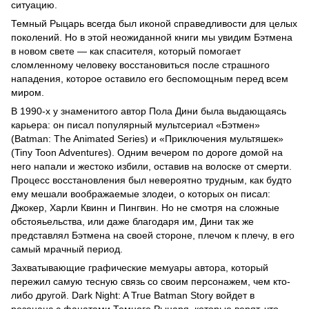
ситуацию.
Темный Рыцарь всегда был иконой справедливости для целых
поколений. Но в этой неожиданной книги мы увидим Бэтмена
в новом свете — как спасителя, который помогает
сломленному человеку восстановиться после страшного
нападения, которое оставило его беспомощным перед всем
миром.
В 1990-х у знаменитого автор Пола Дини была выдающаясь
карьера: он писал популярный мультсериал «Бэтмен»
(Batman: The Animated Series) и «Приключения мультяшек»
(Tiny Toon Adventures). Одним вечером по дороге домой на
него напали и жестоко избили, оставив на волоске от смерти.
Процесс восстановления был невероятно трудным, как будто
ему мешали воображаемые злодеи, о которых он писал:
Джокер, Харли Квинн и Пингвин. Но не смотря на сложные
обстояьельства, или даже благодаря им, Дини так же
представлял Бэтмена на своей стороне, плечом к плечу, в его
самый мрачный период.
Захватывающие графические мемуары автора, который
пережил самую тесную связь со своим персонажем, чем кто-
либо другой. Dark Night: A True Batman Story войдет в