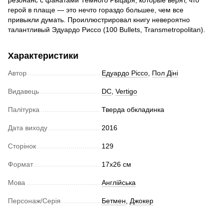
резонанс с фанатами Темного Рыцаря, которые верят, что
герой в плаще — это нечто гораздо большее, чем все
привыкли думать. Проиллюстрировал книгу невероятно
талантливый Эдуардо Риссо (100 Bullets, Transmetropolitan).
Характеристики
Автор
Едуардо Ріссо
,
Пол Діні
Видавець
DC
,
Vertigo
Палітурка
Тверда обкладинка
Дата виходу
2016
Сторінок
129
Формат
17х26 см
Мова
Англійська
Персонаж/Серія
Бетмен
,
Джокер