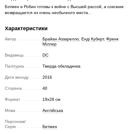
Бэтмен и Робин готовы к войне с Высшей рассой, а союзник
возвращается из очень необычного места...
Характеристики
Автор
Брайан Аззарелло
,
Енді Куберт
,
Френк
Міллер
Видавець
DC
Палітурка
Тверда обкладинка
Дата виходу
2016
Сторінок
40
Формат
19x28 см
Мова
Англійська
Персонаж/
Серія
Бетмен