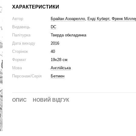
ХАРАКТЕРИСТИКИ
Автор
Брайан Аззарелло
,
Енді Куберт
,
Френк Мілле
Видавець
DC
Палітурка
Тверда обкладинка
Дата виходу
2016
Сторінок
40
Формат
19х28 см
Мова
Англійська
Персонаж/Серія
Бетмен
ОПИС
НОВИЙ ВІДГУК