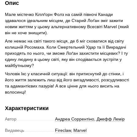
Опис
Мале містечко Кіллґорн Фолз на самій півночі Канади
здавалося ідеальним місцем, де Старий Лоґан зміг зажити
новим життям у цьому альтернативному Всесвіті Marvel (який
він не хоче знищити).
Але немає на світі такого місця, де б міг сховатися від світу
колишній Росомаха. Коли Смертельний Удар та її Викрадачі
приходять по нього, чи зможе Лоґан захистити місцевих? І ту
єдину людину в цьому світі, яку він сподівається зустріти у
майбутньому?
Чоловік Ікс у класичній ситуації: він притиснутий до стінки, і
його життя залежить лиш від його вигадливості, розсудливості
та адамантієвих пазурів! А все цінне для нього висить на
волосинці!
Характеристики
Автор
Андреа Соррентіно
,
Джефф Лемір
Видавець
Fireclaw
,
Marvel