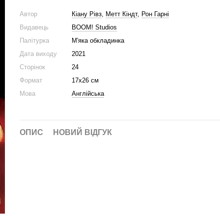
Автор
Кіану Рівз
,
Метт Кіндт
,
Рон Гарні
Видавець
BOOM! Studios
Палітурка
М'яка обкладинка
Дата виходу
2021
Сторінок
24
Формат
17х26 см
Мова
Англійська
ОПИС
НОВИЙ ВІДГУК